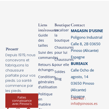
Liens
Boutique
Contact
intéressants
Localiser
MAGASIN D’USINE
Guide
la
Polígono Industrial
des
boutique
Calle 8, 2B 03650
tailles
Chaussures
Pinoso (Alicante)
Suivi des
pour lui
Depuis 1979, nous
Espagne
commandes
Chaussures
concevons et
BUREAUX
Retours &
pour elle
fabriquons la
échanges
Calle Ocho de
chaussure
Soldes
parfaite pour vos
agosto, 14
Conditions
Blog
pieds. La santé
générales
03650 Pinoso
commence par
d’utilisation
(Alicante)
les pieds.
Politique
Espagne
Faites
Courriel :
en
connaissance
info@pinosos.es
avec Pinoso's
matière