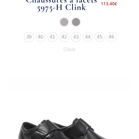
113,40
€
5975-H Clink
39
40
41
42
43
44
45
46
Clear