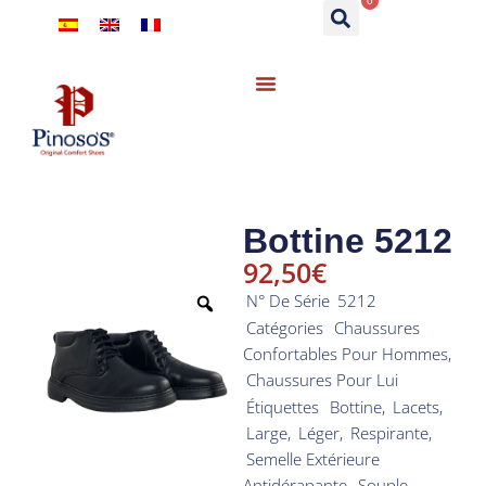
0
Bottine 5212
92,50
€
N° De Série
5212
Catégories
Chaussures
Confortables Pour Hommes
,
Chaussures Pour Lui
Étiquettes
Bottine
,
Lacets
,
Large
,
Léger
,
Respirante
,
Semelle Extérieure
Antidérapante
,
Souple