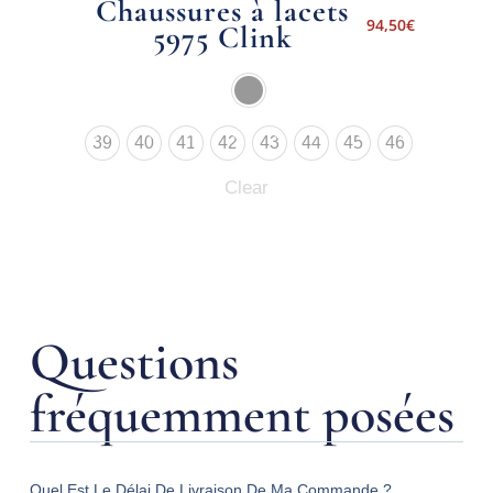
Chaussures à lacets
94,50
€
5975 Clink
39
40
41
42
43
44
45
46
Clear
Questions
fréquemment posées
Quel Est Le Délai De Livraison De Ma Commande ?