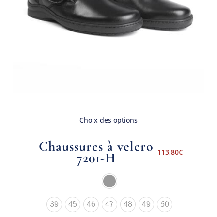
Choix des options
Chaussures à velcro
113,80
€
7201-H
39
45
46
47
48
49
50