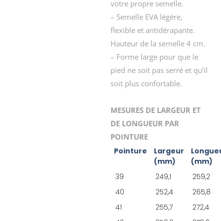
votre propre semelle.
– Semelle EVA légère,
flexible et antidérapante.
Hauteur de la semelle 4 cm.
– Forme large pour que le
pied ne soit pas serré et qu’il
soit plus confortable.
MESURES DE LARGEUR ET
DE LONGUEUR PAR
POINTURE
Pointure
Largeur
Longue
(mm)
(mm)
39
249,1
259,2
40
252,4
265,8
41
255,7
272,4