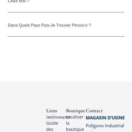
Chez Moi ?
Dans Quels Pays Puis-Je Trouver Pinoso's ?
Liens
Boutique
Contact
intéressants
Localiser
MAGASIN D’USINE
Guide
la
Polígono Industrial
des
boutique