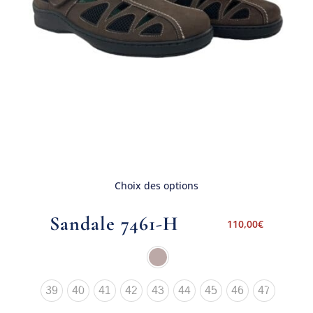
Choix des options
Sandale 7461-H
110,00
€
39
40
41
42
43
44
45
46
47