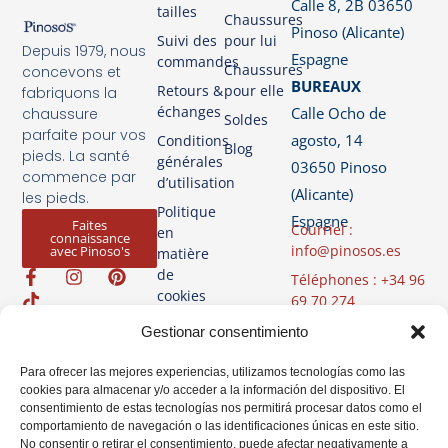
Calle 8, 2B 03650
tailles
Chaussures
Pinoso (Alicante)
Suivi des
pour lui
Depuis 1979, nous
Espagne
commandes
Chaussures
concevons et
BUREAUX
Retours &
pour elle
fabriquons la
échanges
Calle Ocho de
chaussure
Soldes
parfaite pour vos
agosto, 14
Conditions
Blog
pieds. La santé
générales
03650 Pinoso
commence par
d’utilisation
(Alicante)
les pieds.
Politique
Espagne
Faites
Courriel :
en
connaissance
info@pinosos.es
avec Pinoso's
matière
de
Téléphones : +34 96
cookies
69 70 274
+34 670 387 812
Politique de
Gestionar consentimiento
(Whatsapp)
confidentialité
Heures d'ouverture
Para ofrecer las mejores experiencias, utilizamos tecnologías como las
Avis Légal
cookies para almacenar y/o acceder a la información del dispositivo. El
: du lundi au
consentimiento de estas tecnologías nos permitirá procesar datos como el
vendredi de 07h00
comportamiento de navegación o las identificaciones únicas en este sitio.
à 14h00
No consentir o retirar el consentimiento, puede afectar negativamente a