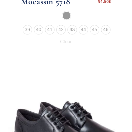
Mocassin 5718
91,50
€
39
40
41
42
43
44
45
46
Clear