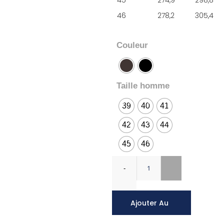
46
278,2
305,4
Couleur
Taille homme
39
40
41
42
43
44
45
46
Ajouter Au