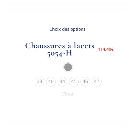
Choix des options
Chaussures à lacets
114,40
€
5054-H
39
40
44
45
46
47
Clear