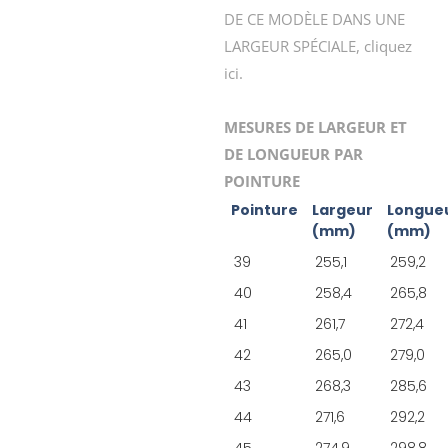
DE CE MODÈLE DANS UNE
LARGEUR SPÉCIALE, cliquez
ici.
MESURES DE LARGEUR ET
DE LONGUEUR PAR
POINTURE
Pointure
Largeur
Longue
(mm)
(mm)
39
255,1
259,2
40
258,4
265,8
41
261,7
272,4
42
265,0
279,0
43
268,3
285,6
44
271,6
292,2
45
274,9
298,8