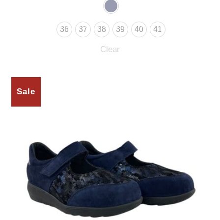
36
37
38
39
40
41
Clear
Sale