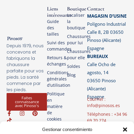
Liens
Boutique
Contact
intéressants
Localiser
MAGASIN D’USINE
Guide
la
Polígono Industrial
des
boutique
Calle 8, 2B 03650
tailles
Chaussures
Pinoso (Alicante)
Suivi des
pour lui
Depuis 1979, nous
Espagne
commandes
Chaussures
concevons et
BUREAUX
Retours &
pour elle
fabriquons la
échanges
Calle Ocho de
chaussure
Soldes
parfaite pour vos
agosto, 14
Conditions
Blog
pieds. La santé
générales
03650 Pinoso
commence par
d’utilisation
(Alicante)
les pieds.
Politique
Espagne
Faites
Courriel :
en
connaissance
info@pinosos.es
avec Pinoso's
matière
de
Téléphones : +34 96
cookies
69 70 274
+34 670 387 812
Politique de
Gestionar consentimiento
(Whatsapp)
confidentialité