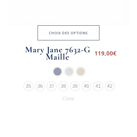
CHOIX DES OPTIONS
Mary Jane 7632-G
119,00
€
Maille
35
36
37
38
39
40
41
42
Clear