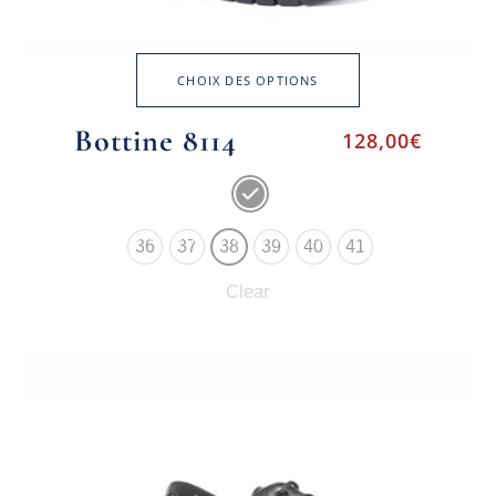
CHOIX DES OPTIONS
Bottine 8114
128,00
€
36
37
38
39
40
41
Clear