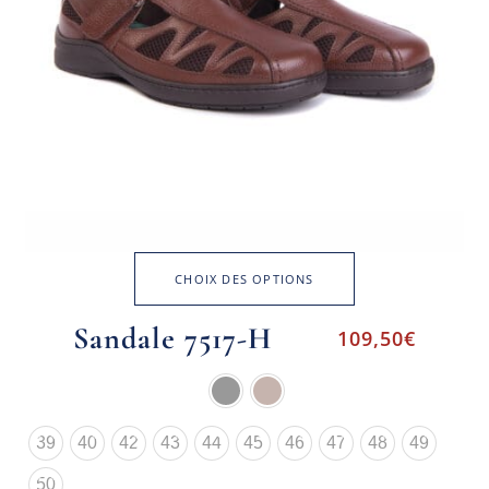
CHOIX DES OPTIONS
Sandale 7517-H
109,50
€
39
40
42
43
44
45
46
47
48
49
50