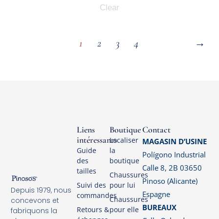
Clear
1
2
3
4
→
Liens
Boutique
Contact
intéressants
Localiser
MAGASIN D’USINE
Guide
la
Polígono Industrial
des
boutique
Calle 8, 2B 03650
tailles
Chaussures
Pinoso (Alicante)
Suivi des
pour lui
Depuis 1979, nous
Espagne
commandes
Chaussures
concevons et
BUREAUX
Retours &
pour elle
fabriquons la