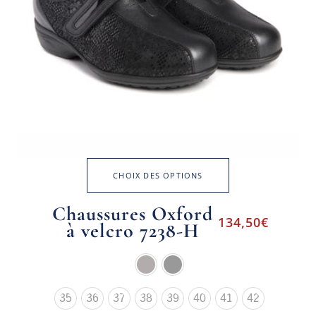
CHOIX DES OPTIONS
Chaussures Oxford
134,50
€
à velcro 7238-H
35
36
37
38
39
40
41
42