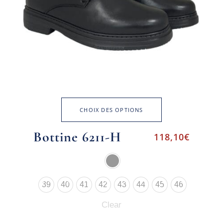
CHOIX DES OPTIONS
Bottine 6211-H
118,10
€
39
40
41
42
43
44
45
46
Clear