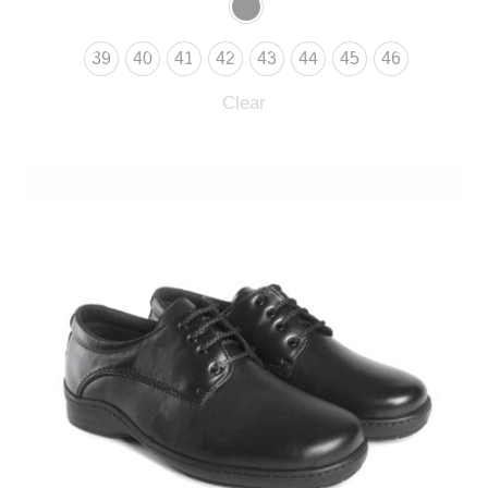
39
40
41
42
43
44
45
46
Clear