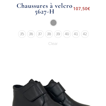
Chaussures à velcro
107,50
€
5627-H
35
36
37
38
39
40
41
42
Clear