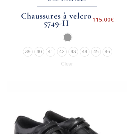
Chaussures à velcro
115,00
€
5749-H
39
40
41
42
43
44
45
46
Clear