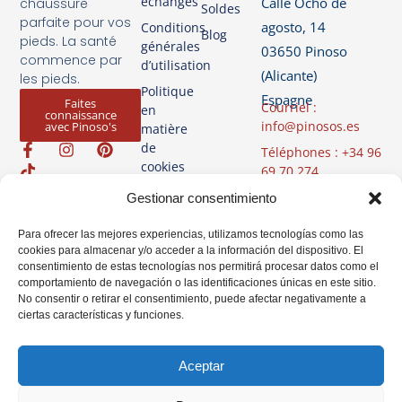
échanges
Calle Ocho de
chaussure
Soldes
parfaite pour vos
agosto, 14
Conditions
Blog
pieds. La santé
générales
03650 Pinoso
commence par
d’utilisation
(Alicante)
les pieds.
Politique
Espagne
Faites
Courriel :
en
connaissance
info@pinosos.es
avec Pinoso's
matière
de
Téléphones : +34 96
cookies
69 70 274
+34 670 387 812
Politique de
Gestionar consentimiento
(Whatsapp)
confidentialité
Heures d'ouverture
Para ofrecer las mejores experiencias, utilizamos tecnologías como las
Avis Légal
cookies para almacenar y/o acceder a la información del dispositivo. El
: du lundi au
consentimiento de estas tecnologías nos permitirá procesar datos como el
vendredi de 07h00
comportamiento de navegación o las identificaciones únicas en este sitio.
à 14h00
No consentir o retirar el consentimiento, puede afectar negativamente a
ciertas características y funciones.
Aceptar