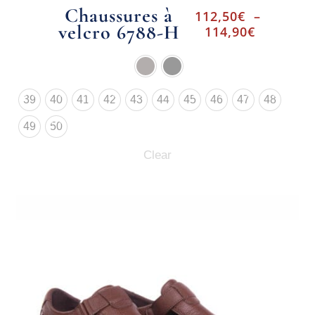
Chaussures à
112,50
€
–
velcro 6788-H
114,90
€
39
40
41
42
43
44
45
46
47
48
49
50
Clear