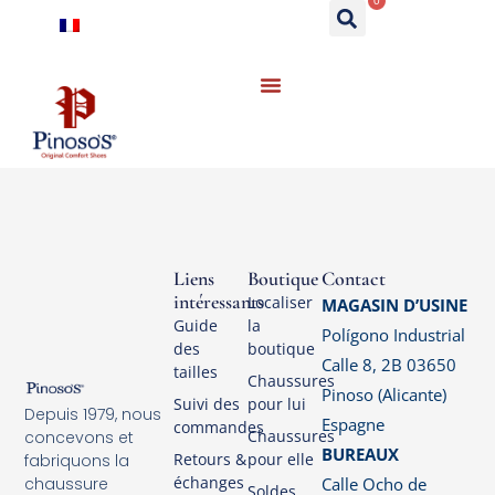
0
Liens
Boutique
Contact
intéressants
Localiser
MAGASIN D’USINE
Guide
la
Polígono Industrial
des
boutique
Calle 8, 2B 03650
tailles
Chaussures
Pinoso (Alicante)
Suivi des
pour lui
Depuis 1979, nous
Espagne
commandes
Chaussures
concevons et
BUREAUX
Retours &
pour elle
fabriquons la
échanges
Calle Ocho de
chaussure
Soldes