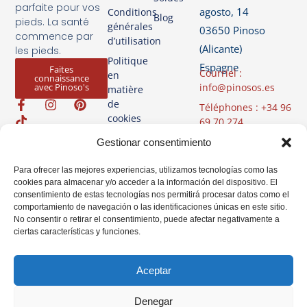
parfaite pour vos
agosto, 14
Conditions
Blog
pieds. La santé
générales
03650 Pinoso
commence par
d’utilisation
(Alicante)
les pieds.
Politique
Espagne
Faites
Courriel :
en
connaissance
info@pinosos.es
avec Pinoso's
matière
de
Téléphones : +34 96
cookies
69 70 274
+34 670 387 812
Politique de
Gestionar consentimiento
(Whatsapp)
confidentialité
Heures d'ouverture
Para ofrecer las mejores experiencias, utilizamos tecnologías como las
Avis Légal
cookies para almacenar y/o acceder a la información del dispositivo. El
: du lundi au
consentimiento de estas tecnologías nos permitirá procesar datos como el
vendredi de 07h00
comportamiento de navegación o las identificaciones únicas en este sitio.
à 14h00
No consentir o retirar el consentimiento, puede afectar negativamente a
ciertas características y funciones.
Aceptar
Denegar