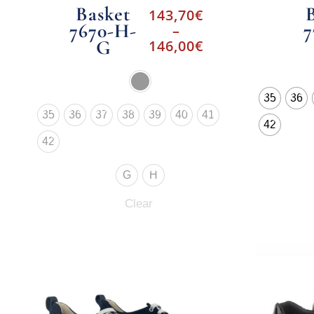
Basket
143,70
€
7670-H-
7
–
G
146,00
€
35
36
35
36
37
38
39
40
41
42
42
G
H
Clear