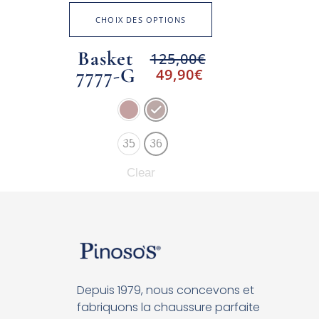
CHOIX DES OPTIONS
Basket
125,00
€
7777-G
49,90
€
35
36
Clear
Depuis 1979, nous concevons et
fabriquons la chaussure parfaite