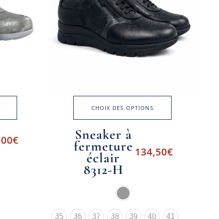
CHOIX DES OPTIONS
Sneaker à
,00
€
fermeture
134,50
€
éclair
8312-H
35
36
37
38
39
40
41