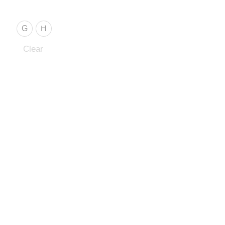
G
H
Clear