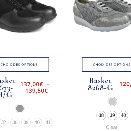
CHOIX DES OPTIONS
CHOIX DES OPTIONS
asket
Basket
120
137,00
€
–
673-
8268-G
139,50
€
H/G
38
39
40
37
38
39
40
41
Clear