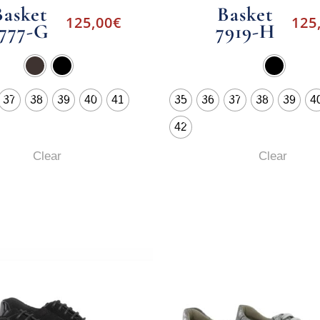
Basket
Basket
125,00
€
125
777-G
7919-H
37
38
39
40
41
35
36
37
38
39
4
42
Clear
Clear