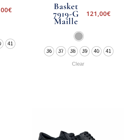
Basket
,00
€
7919-G
121,00
€
Maille
0
41
36
37
38
39
40
41
Clear