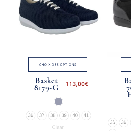
CHOIX DES OPTIONS
Basket
B
113,00
€
8179-G
7
36
37
38
39
40
41
35
36
Clear