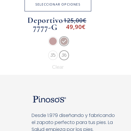
SELECCIONAR OPCIONES
Deportivo
125,00
€
7777-G
49,90
€
35
36
Clear
Desde 1.979 diseñando y fabricando
el zapato perfecto para tus pies. La
Salud empieza por los pies.