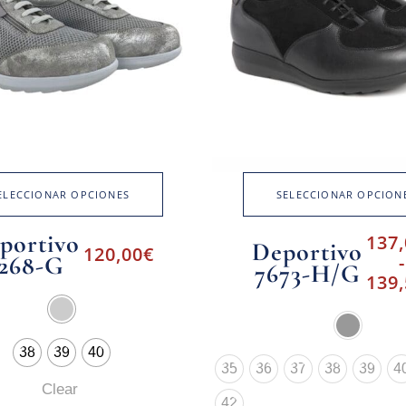
ELECCIONAR OPCIONES
SELECCIONAR OPCION
portivo
137
Deportivo
120,00
€
268-G
-
7673-H/G
139
38
39
40
35
36
37
38
39
4
Clear
42