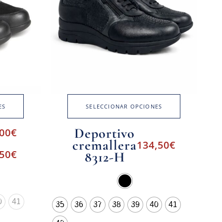
ES
SELECCIONAR OPCIONES
Deportivo
,00
€
cremallera
134,50
€
,50
€
8312-H
0
41
35
36
37
38
39
40
41