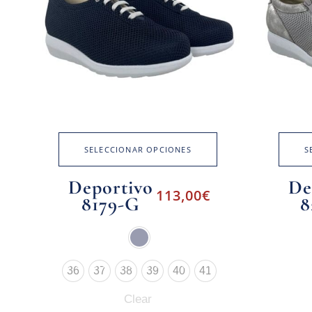
SELECCIONAR OPCIONES
S
Deportivo
De
113,00
€
8179-G
8
36
37
38
39
40
41
Clear