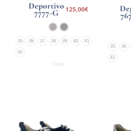
Deportivo
De
125,00
€
7777-G
76
35
36
37
38
39
40
41
35
36
42
42
Clear