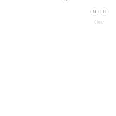
G
H
Clear