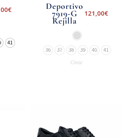
Deportivo
,00
€
7919-G
121,00
€
Rejilla
0
41
36
37
38
39
40
41
Clear