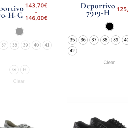
Deportivo
143,70
€
portivo
125
-
7919-H
70-H-G
146,00
€
35
36
37
38
39
4
37
38
39
40
41
42
Clear
G
H
Clear