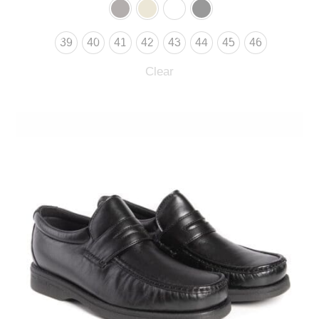
39
40
41
42
43
44
45
46
Clear