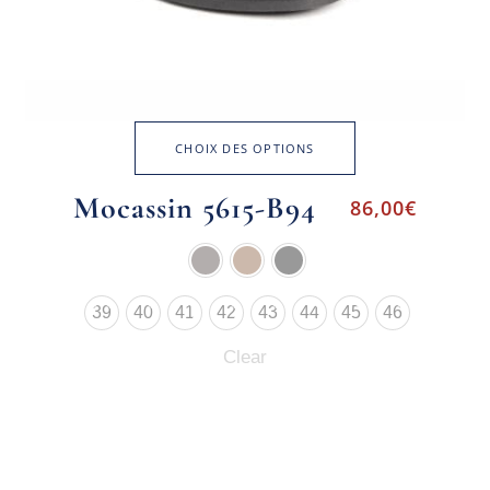
CHOIX DES OPTIONS
Mocassin 5615-B94
86,00
€
39
40
41
42
43
44
45
46
Clear