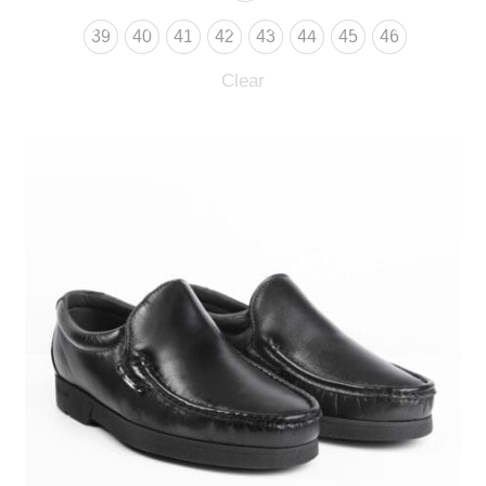
39
40
41
42
43
44
45
46
Clear