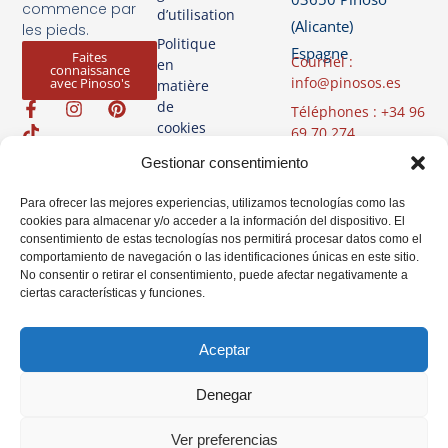
commence par
d’utilisation
(Alicante)
les pieds.
Politique
Espagne
Faites
Courriel :
en
connaissance
info@pinosos.es
avec Pinoso's
matière
de
Téléphones : +34 96
cookies
69 70 274
+34 670 387 812
Politique de
Gestionar consentimiento
(Whatsapp)
confidentialité
Heures d'ouverture
Para ofrecer las mejores experiencias, utilizamos tecnologías como las
Avis Légal
cookies para almacenar y/o acceder a la información del dispositivo. El
: du lundi au
consentimiento de estas tecnologías nos permitirá procesar datos como el
vendredi de 07h00
comportamiento de navegación o las identificaciones únicas en este sitio.
à 14h00
No consentir o retirar el consentimiento, puede afectar negativamente a
ciertas características y funciones.
Aceptar
Denegar
Ver preferencias