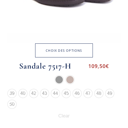
CHOIX DES OPTIONS
Sandale 7517-H
109,50
€
39
40
42
43
44
45
46
47
48
49
50
Clear