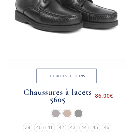
CHOIX DES OPTIONS
Chaussures à lacets
86,00
€
5605
39
40
41
42
43
44
45
46