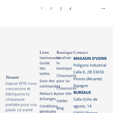
1
2
3
4
→
Liens
Boutique
Contact
intéressants
Localiser
MAGASIN D’USINE
Guide
la
Polígono Industrial
des
boutique
Calle 8, 2B 03650
tailles
Chaussures
Pinoso (Alicante)
Suivi des
pour lui
Depuis 1979, nous
Espagne
commandes
Chaussures
concevons et
BUREAUX
Retours &
pour elle
fabriquons la
échanges
Calle Ocho de
chaussure
Soldes
parfaite pour vos
agosto, 14
Conditions
Blog
pieds. La santé
générales
03650 Pinoso