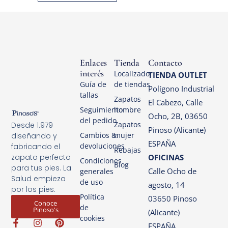
Enlaces
Tienda
Contacto
interés
Localizador
TIENDA OUTLET
Guía de
de tiendas
Polígono Industrial
tallas
Zapatos
El Cabezo, Calle
Seguimiento
hombre
Ocho, 2B, 03650
del pedido
Zapatos
Desde 1.979
Pinoso (Alicante)
Cambios &
mujer
diseñando y
ESPAÑA
devoluciones
fabricando el
Rebajas
OFICINAS
zapato perfecto
Condiciones
Blog
para tus pies. La
Calle Ocho de
generales
Salud empieza
de uso
agosto, 14
por los pies.
Política
03650 Pinoso
Conoce
de
Pinoso's
(Alicante)
cookies
ESPAÑA