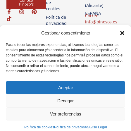
Conoce
de
Pinoso's
(Alicante)
cookies
ESPAÑA
Correo:
Política de
info@pinosos.es
privacidad
Teléfono: +34 96 69
Aviso
Gestionar consentimiento
70 274
Legal
+34 670 387 812
Para ofrecer las mejores experiencias, utilizamos tecnologías como las
(sólo Whatsapp)
cookies para almacenar y/o acceder a la información del dispositivo. El
consentimiento de estas tecnologías nos permitirá procesar datos como el
Horario: Lun-Vie de
comportamiento de navegación o las identificaciones únicas en este sitio.
07:00h a 14:00h
No consentir o retirar el consentimiento, puede afectar negativamente a
ciertas características y funciones.
Aceptar
Denegar
Ver preferencias
Política de cookies
Política de privacidad
Aviso Legal
© Pinosos. Todos los derechos reservados 2025