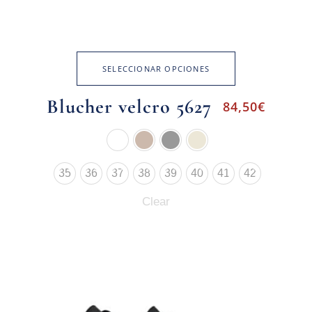
SELECCIONAR OPCIONES
Blucher velcro 5627
84,50
€
35
36
37
38
39
40
41
42
Clear