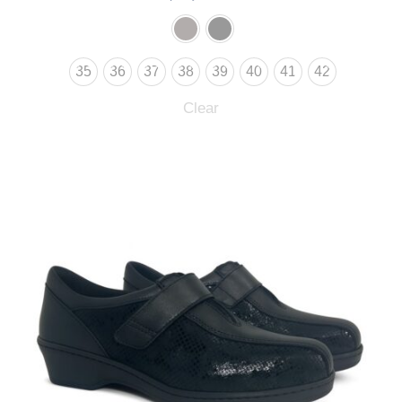
35
36
37
38
39
40
41
42
Clear