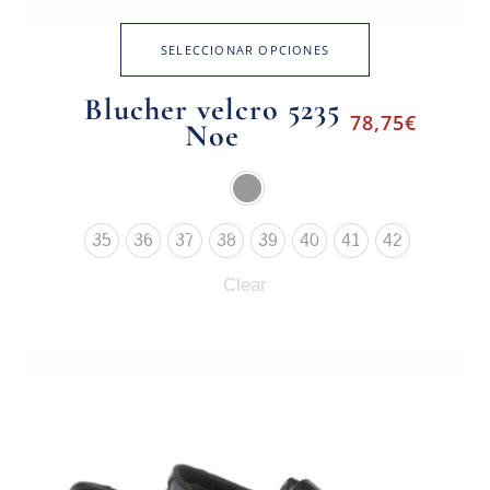
SELECCIONAR OPCIONES
Blucher velcro 5235
78,75
€
Noe
35
36
37
38
39
40
41
42
Clear