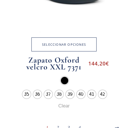
SELECCIONAR OPCIONES
Zapato Oxford
144,20
€
velcro XXL 7371
35
36
37
38
39
40
41
42
Clear
1
2
3
4
→