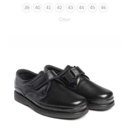
39
40
41
42
43
44
45
46
Clear