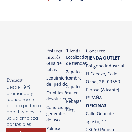
Enlaces
Tienda
Contacto
interés
Localizador
TIENDA OUTLET
Guía de
de tiendas
Polígono Industrial
tallas
Zapatos
El Cabezo, Calle
Seguimiento
hombre
Ocho, 2B, 03650
del pedido
Zapatos
Desde 1.979
Pinoso (Alicante)
Cambios &
mujer
diseñando y
ESPAÑA
devoluciones
fabricando el
Rebajas
OFICINAS
zapato perfecto
Condiciones
Blog
para tus pies. La
Calle Ocho de
generales
Salud empieza
de uso
agosto, 14
por los pies.
Política
03650 Pinoso