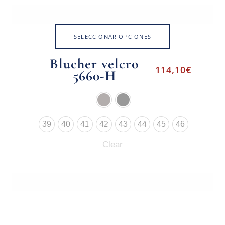
SELECCIONAR OPCIONES
Blucher velcro
114,10
€
5660-H
39
40
41
42
43
44
45
46
Clear