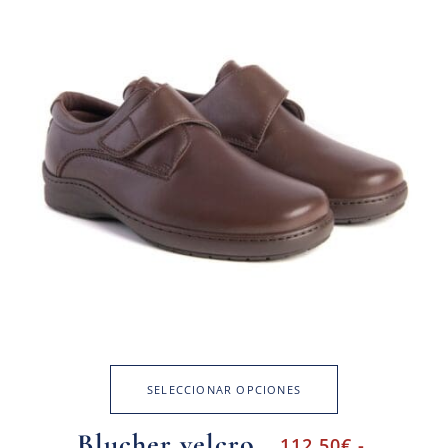
SELECCIONAR OPCIONES
Blucher velcro
112,50
€
-