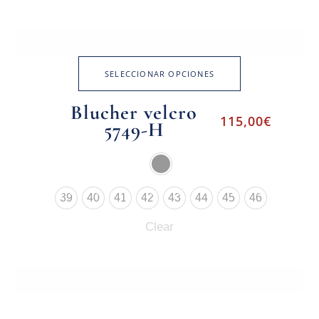
SELECCIONAR OPCIONES
Blucher velcro
115,00
€
5749-H
39
40
41
42
43
44
45
46
Clear