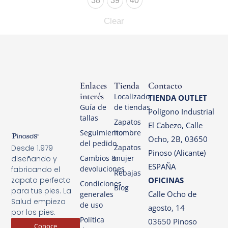
38
39
40
Clear
Enlaces
Tienda
Contacto
interés
Localizador
TIENDA OUTLET
Guía de
de tiendas
Polígono Industrial
tallas
Zapatos
El Cabezo, Calle
Seguimiento
hombre
Ocho, 2B, 03650
del pedido
Zapatos
Desde 1.979
Pinoso (Alicante)
Cambios &
mujer
diseñando y
ESPAÑA
devoluciones
fabricando el
Rebajas
OFICINAS
zapato perfecto
Condiciones
Blog
para tus pies. La
Calle Ocho de
generales
Salud empieza
de uso
agosto, 14
por los pies.
Política
03650 Pinoso
Conoce