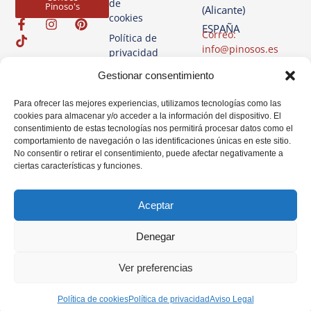
de
Pinoso's
(Alicante)
cookies
ESPAÑA
Correo:
Política de
info@pinosos.es
privacidad
Teléfono: +34 96 69
Aviso
Gestionar consentimiento
70 274
Legal
+34 670 387 812
Para ofrecer las mejores experiencias, utilizamos tecnologías como las
(sólo Whatsapp)
cookies para almacenar y/o acceder a la información del dispositivo. El
consentimiento de estas tecnologías nos permitirá procesar datos como el
Horario: Lun-Vie de
comportamiento de navegación o las identificaciones únicas en este sitio.
07:00h a 14:00h
No consentir o retirar el consentimiento, puede afectar negativamente a
ciertas características y funciones.
Aceptar
Denegar
Ver preferencias
Política de cookies
Política de privacidad
Aviso Legal
© Pinosos. Todos los derechos reservados 2025