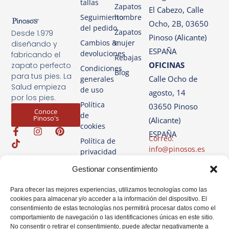
tallas
Zapatos
El Cabezo, Calle
Seguimiento
hombre
Ocho, 2B, 03650
del pedido
Zapatos
Desde 1.979
Pinoso (Alicante)
Cambios &
mujer
diseñando y
ESPAÑA
devoluciones
fabricando el
Rebajas
OFICINAS
zapato perfecto
Condiciones
Blog
para tus pies. La
Calle Ocho de
generales
Salud empieza
de uso
agosto, 14
por los pies.
Política
03650 Pinoso
Conoce
de
Pinoso's
(Alicante)
cookies
ESPAÑA
Correo:
Política de
info@pinosos.es
privacidad
Teléfono: +34 96 69
Aviso
Gestionar consentimiento
70 274
Legal
+34 670 387 812
Para ofrecer las mejores experiencias, utilizamos tecnologías como las
(sólo Whatsapp)
cookies para almacenar y/o acceder a la información del dispositivo. El
consentimiento de estas tecnologías nos permitirá procesar datos como el
Horario: Lun-Vie de
comportamiento de navegación o las identificaciones únicas en este sitio.
07:00h a 14:00h
No consentir o retirar el consentimiento, puede afectar negativamente a