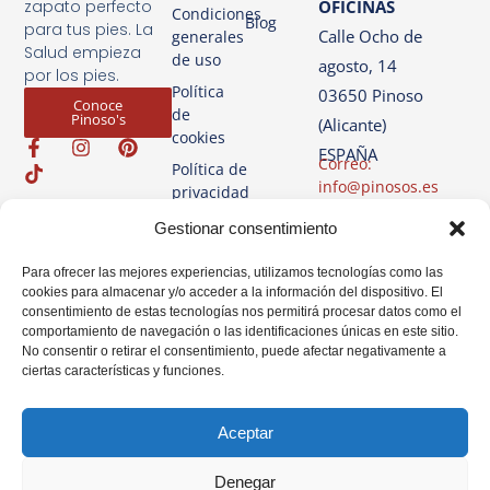
OFICINAS
zapato perfecto
Condiciones
Blog
para tus pies. La
Calle Ocho de
generales
Salud empieza
de uso
agosto, 14
por los pies.
Política
03650 Pinoso
Conoce
de
Pinoso's
(Alicante)
cookies
ESPAÑA
Correo:
Política de
info@pinosos.es
privacidad
Teléfono: +34 96 69
Aviso
Gestionar consentimiento
70 274
Legal
+34 670 387 812
Para ofrecer las mejores experiencias, utilizamos tecnologías como las
(sólo Whatsapp)
cookies para almacenar y/o acceder a la información del dispositivo. El
consentimiento de estas tecnologías nos permitirá procesar datos como el
Horario: Lun-Vie de
comportamiento de navegación o las identificaciones únicas en este sitio.
07:00h a 14:00h
No consentir o retirar el consentimiento, puede afectar negativamente a
ciertas características y funciones.
Aceptar
Denegar