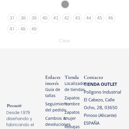
37
38
39
40
41
42
43
44
45
46
47
48
49
Clear
Enlaces
Tienda
Contacto
interés
Localizador
TIENDA OUTLET
Guía de
de tiendas
Polígono Industrial
tallas
Zapatos
El Cabezo, Calle
Seguimiento
hombre
Ocho, 2B, 03650
del pedido
Zapatos
Desde 1.979
Pinoso (Alicante)
Cambios &
mujer
diseñando y
ESPAÑA
devoluciones
fabricando el
Rebajas