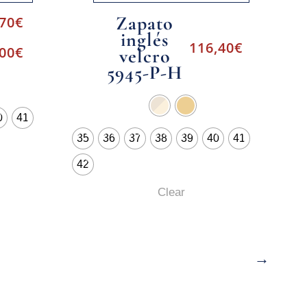
Zapato
,70
€
inglés
116,40
€
,00
€
velcro
5945-P-H
0
41
35
36
37
38
39
40
41
42
Clear
→