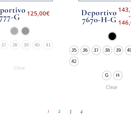
portivo
143
Deportivo
125,00
€
777-G
-
7670-H-G
146
37
38
39
40
41
35
36
37
38
39
4
42
Clear
G
H
Clear
1
2
3
4