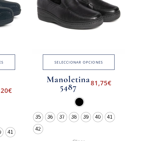
ES
SELECCIONAR OPCIONES
Manoletina
81,75
€
5487
,20
€
35
36
37
38
39
40
41
42
0
41