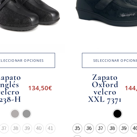
ELECCIONAR OPCIONES
SELECCIONAR OPCION
apato
Zapato
inglés
Oxford
134,50
€
144
velcro
velcro
238-H
XXL 7371
37
38
39
40
41
35
36
37
38
39
4