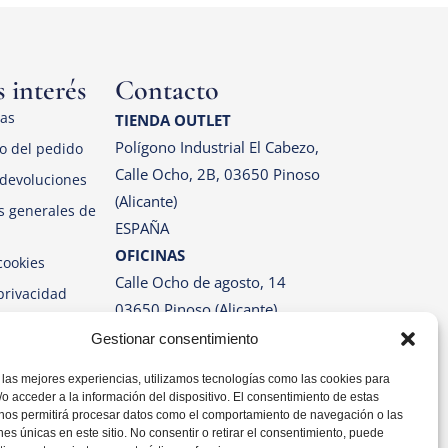
 interés
Contacto
las
TIENDA OUTLET
Polígono Industrial El Cabezo,
o del pedido
Calle Ocho, 2B, 03650 Pinoso
devoluciones
(Alicante)
s generales de
ESPAÑA
OFICINAS
cookies
Calle Ocho de agosto, 14
 privacidad
03650 Pinoso (Alicante)
ESPAÑA
Gestionar consentimiento
Correo: info@pinosos.es
Teléfono: +34 96 69 70 274
 las mejores experiencias, utilizamos tecnologías como las cookies para
+34 670 387 812 (sólo
o acceder a la información del dispositivo. El consentimiento de estas
Whatsapp)
 nos permitirá procesar datos como el comportamiento de navegación o las
ones únicas en este sitio. No consentir o retirar el consentimiento, puede
Horario: Lun-Vie de 07:00h a