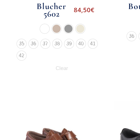
Blucher
Bot
84,50
€
5602
36
35
36
37
38
39
40
41
42
Clear