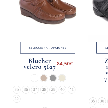
SELECCIONAR OPCIONES
S
Blucher
Z
84,50
€
velcro 5627
7
35
36
37
38
39
40
41
42
35
36