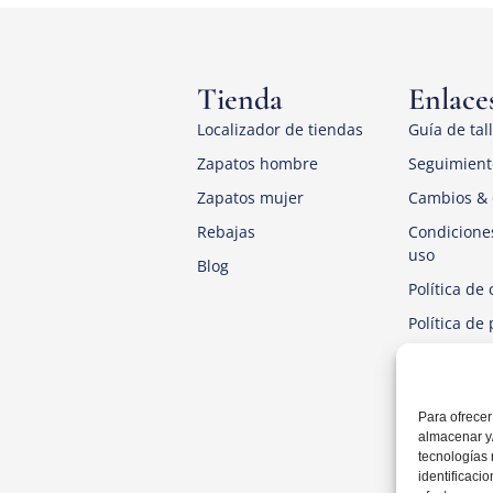
Tienda
Enlaces
Localizador de tiendas
Guía de tal
Zapatos hombre
Seguimient
Zapatos mujer
Cambios & 
Rebajas
Condicione
uso
Blog
Política de 
Política de
Aviso Legal
Para ofrecer
almacenar y/
tecnologías
identificaci