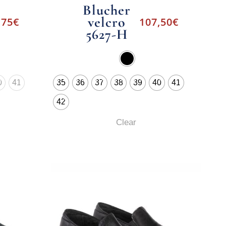
Blucher
velcro
,75
€
107,50
€
5627-H
0
41
35
36
37
38
39
40
41
42
Clear