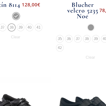
ín 8114
Blucher
128,00
€
velcro 5235
78
Noe
37
38
39
40
41
Clear
35
36
37
38
39
4
42
Clear