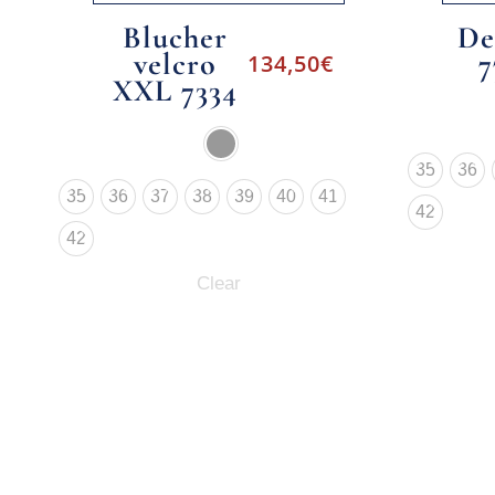
Blucher
De
velcro
7
134,50
€
XXL 7334
35
36
35
36
37
38
39
40
41
42
42
Clear