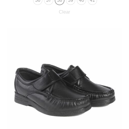
36
37
38
39
40
41
Clear