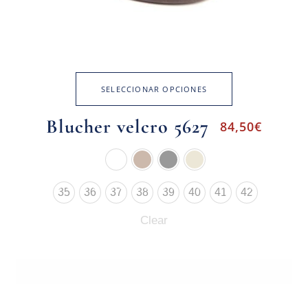
SELECCIONAR OPCIONES
Blucher velcro 5627
84,50
€
35
36
37
38
39
40
41
42
Clear