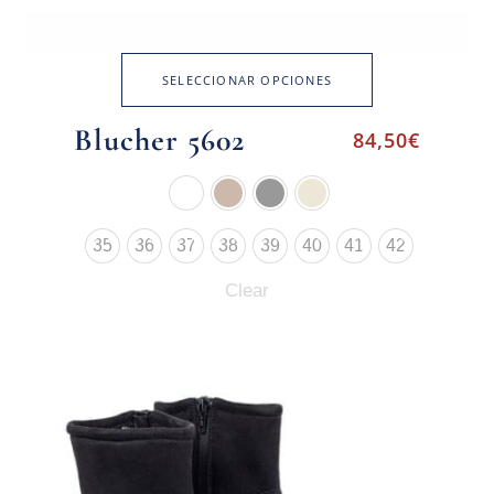
SELECCIONAR OPCIONES
Blucher 5602
84,50
€
35
36
37
38
39
40
41
42
Clear