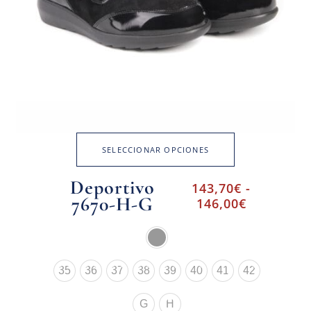
SELECCIONAR OPCIONES
Deportivo
143,70
€
-
7670-H-G
146,00
€
35
36
37
38
39
40
41
42
G
H