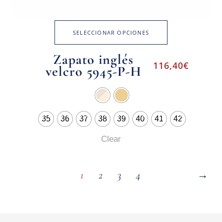
SELECCIONAR OPCIONES
Zapato inglés
116,40
€
velcro 5945-P-H
35
36
37
38
39
40
41
42
Clear
1
2
3
4
→