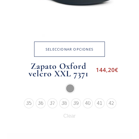
SELECCIONAR OPCIONES
Zapato Oxford
144,20
€
velcro XXL 7371
35
36
37
38
39
40
41
42
Clear