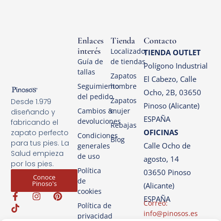
Enlaces
Tienda
Contacto
interés
Localizador
TIENDA OUTLET
Guía de
de tiendas
Polígono Industrial
tallas
Zapatos
El Cabezo, Calle
Seguimiento
hombre
Ocho, 2B, 03650
del pedido
Zapatos
Desde 1.979
Pinoso (Alicante)
Cambios &
mujer
diseñando y
ESPAÑA
devoluciones
fabricando el
Rebajas
OFICINAS
zapato perfecto
Condiciones
Blog
para tus pies. La
Calle Ocho de
generales
Salud empieza
de uso
agosto, 14
por los pies.
Política
03650 Pinoso
Conoce
de
Pinoso's
(Alicante)
cookies
ESPAÑA
Correo:
Política de
info@pinosos.es
privacidad