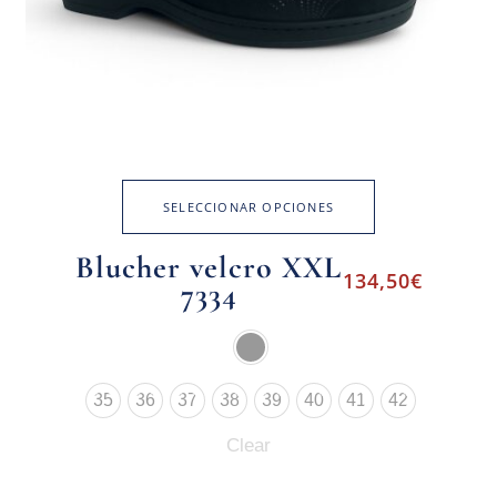
SELECCIONAR OPCIONES
Blucher velcro XXL
134,50
€
7334
35
36
37
38
39
40
41
42
Clear