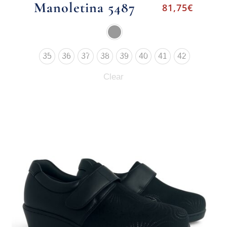
Manoletina 5487
81,75
€
35
36
37
38
39
40
41
42
Clear