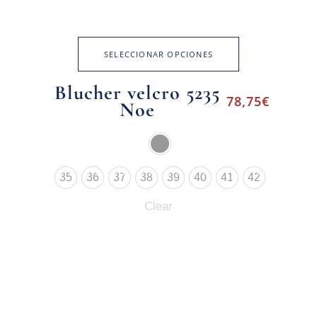
SELECCIONAR OPCIONES
Blucher velcro 5235
78,75
€
Noe
35
36
37
38
39
40
41
42
Clear