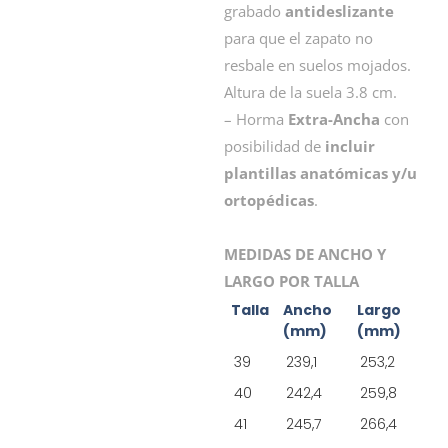
grabado
antideslizante
para que el zapato no
resbale en suelos mojados.
Altura de la suela 3.8 cm.
– Horma
Extra-Ancha
con
posibilidad de
incluir
plantillas anatómicas y/u
ortopédicas
.
MEDIDAS DE ANCHO Y
LARGO POR TALLA
Talla
Ancho
Largo
(mm)
(mm)
39
239,1
253,2
40
242,4
259,8
41
245,7
266,4