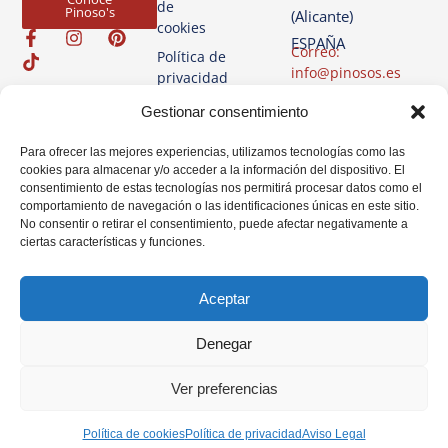
de
Pinoso's
(Alicante)
cookies
ESPAÑA
Correo:
Política de
info@pinosos.es
privacidad
Teléfono: +34 96 69
Aviso
Gestionar consentimiento
70 274
Legal
+34 670 387 812
Para ofrecer las mejores experiencias, utilizamos tecnologías como las
(sólo Whatsapp)
cookies para almacenar y/o acceder a la información del dispositivo. El
consentimiento de estas tecnologías nos permitirá procesar datos como el
Horario: Lun-Vie de
comportamiento de navegación o las identificaciones únicas en este sitio.
07:00h a 14:00h
No consentir o retirar el consentimiento, puede afectar negativamente a
ciertas características y funciones.
Aceptar
Denegar
Ver preferencias
Política de cookies
Política de privacidad
Aviso Legal
© Pinosos. Todos los derechos reservados 2025