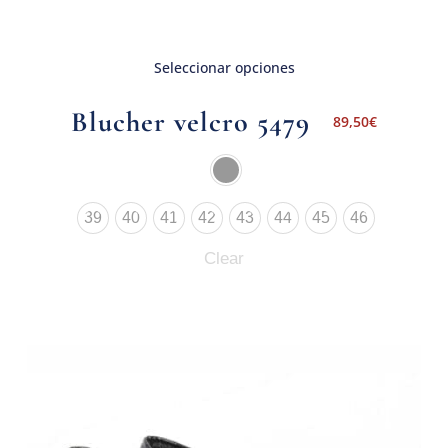
Seleccionar opciones
Blucher velcro 5479
89,50
€
39
40
41
42
43
44
45
46
Clear