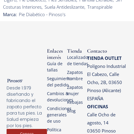
Costuras Interiores
,
Suela Antideslizante
,
Transpirable
Marca:
Pie Diabético - Pinoso's
Enlaces
Tienda
Contacto
interés
Localizador
TIENDA OUTLET
Guía de
de tiendas
Polígono Industrial
tallas
Zapatos
El Cabezo, Calle
Seguimiento
hombre
Ocho, 2B, 03650
del pedido
Zapatos
Desde 1.979
Pinoso (Alicante)
Cambios &
mujer
diseñando y
ESPAÑA
devoluciones
fabricando el
Rebajas
OFICINAS
zapato perfecto
Condiciones
Blog
para tus pies. La
Calle Ocho de
generales
Salud empieza
de uso
agosto, 14
por los pies.
Política
03650 Pinoso
Conoce