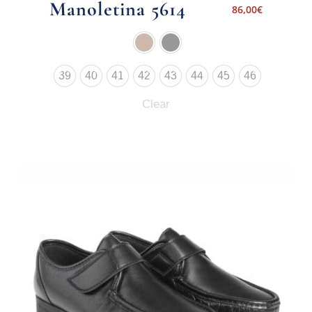
Manoletina 5614
86,00
€
39
40
41
42
43
44
45
46
Clear