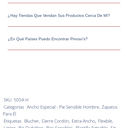
¿Hay Tiendas Que Vendan Sus Productos Cerca De Mi?
¿En Qué Países Puedo Encontrar Pinoso's?
SKU
5054-H
Categorías
Ancho Especial - Pie Sensible Hombre
,
Zapatos
Para Él
Etiquetas
Blucher
,
Cierre Cordón
,
Extra-Ancho
,
Flexible
,
Ligero
,
Pie Diabético
,
Pies Sensibles
,
Plantilla Extraíble
,
Sin