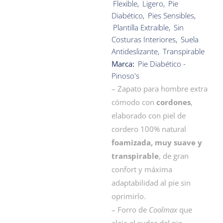
Flexible
,
Ligero
,
Pie
Diabético
,
Pies Sensibles
,
Plantilla Extraíble
,
Sin
Costuras Interiores
,
Suela
Antideslizante
,
Transpirable
Marca:
Pie Diabético -
Pinoso's
– Zapato para hombre extra
cómodo con
cordones
,
elaborado con piel de
cordero 100% natural
foamizada, muy suave y
transpirable
, de gran
confort y máxima
adaptabilidad al pie sin
oprimirlo.
– Forro de
Coolmax
que
aleja el sudor del pie,