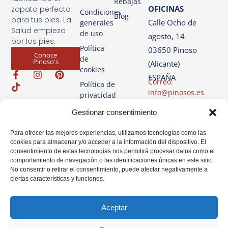
Rebajas
OFICINAS
zapato perfecto
Condiciones
Blog
para tus pies. La
Calle Ocho de
generales
Salud empieza
de uso
agosto, 14
por los pies.
Política
03650 Pinoso
Conoce
de
Pinoso's
(Alicante)
cookies
ESPAÑA
Correo:
Política de
info@pinosos.es
privacidad
Teléfono: +34 96 69
Aviso
Gestionar consentimiento
70 274
Legal
+34 670 387 812
Para ofrecer las mejores experiencias, utilizamos tecnologías como las
(sólo Whatsapp)
cookies para almacenar y/o acceder a la información del dispositivo. El
consentimiento de estas tecnologías nos permitirá procesar datos como el
Horario: Lun-Vie de
comportamiento de navegación o las identificaciones únicas en este sitio.
07:00h a 14:00h
No consentir o retirar el consentimiento, puede afectar negativamente a
ciertas características y funciones.
Aceptar