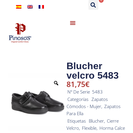
0
Blucher
velcro 5483
81,75
€
Nº De Serie
5483
Categorías
Zapatos
Cómodos - Mujer
,
Zapatos
Para Ella
Etiquetas
Blucher
,
Cierre
Velcro
,
Flexible
,
Horma Calce