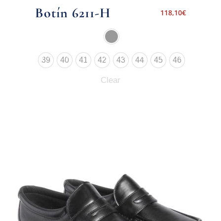
Botín 6211-H
118,10
€
39
40
41
42
43
44
45
46
Clear