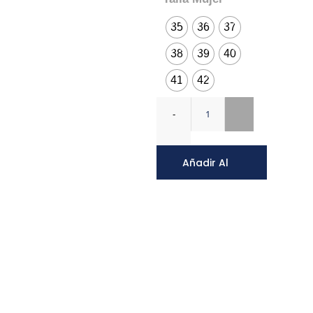
35
36
37
38
39
40
41
42
Añadir Al
Carrito