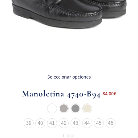
Seleccionar opciones
Manoletina 4740-B94
84,00
€
39
40
41
42
43
44
45
46
Clear