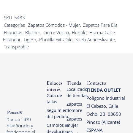
SKU
5483
Categorías
Zapatos Cómodos - Mujer
,
Zapatos Para Ella
Etiquetas
Blucher
,
Cierre Velcro
,
Flexible
,
Horma Calce
Estándar
,
Ligero
,
Plantilla Extraíble
,
Suela Antideslizante
,
Transpirable
Enlaces
Tienda
Contacto
interés
Localizador
TIENDA OUTLET
Guía de
de tiendas
Polígono Industrial
tallas
Zapatos
El Cabezo, Calle
Seguimiento
hombre
Ocho, 2B, 03650
del pedido
Zapatos
Desde 1.979
Pinoso (Alicante)
Cambios &
mujer
diseñando y
ESPAÑA
devoluciones
fabricando el