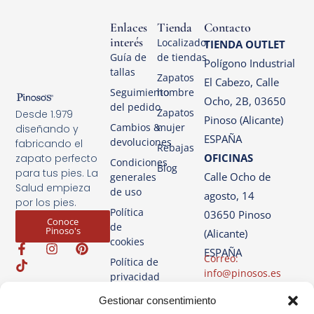
Enlaces
Tienda
Contacto
interés
Localizador
TIENDA OUTLET
Guía de
de tiendas
Polígono Industrial
tallas
Zapatos
El Cabezo, Calle
Seguimiento
hombre
Ocho, 2B, 03650
del pedido
Zapatos
Desde 1.979
Pinoso (Alicante)
Cambios &
mujer
diseñando y
ESPAÑA
devoluciones
fabricando el
Rebajas
OFICINAS
zapato perfecto
Condiciones
Blog
para tus pies. La
Calle Ocho de
generales
Salud empieza
de uso
agosto, 14
por los pies.
Política
03650 Pinoso
Conoce
de
Pinoso's
(Alicante)
cookies
ESPAÑA
Correo:
Política de
info@pinosos.es
privacidad
Teléfono: +34 96 69
Aviso
Gestionar consentimiento
70 274
Legal