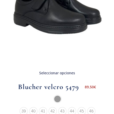
Seleccionar opciones
Blucher velcro 5479
89,50
€
39
40
41
42
43
44
45
46