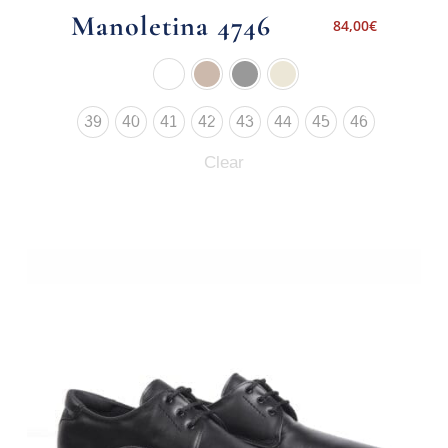
Manoletina 4746
84,00
€
39
40
41
42
43
44
45
46
Clear