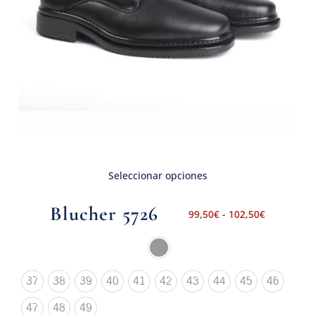
Seleccionar opciones
Blucher 5726
99,50
€
-
102,50
€
37
38
39
40
41
42
43
44
45
46
47
48
49