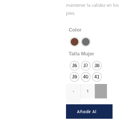
mantener la calidez en los
pies.
Color
Talla Mujer
36
37
38
39
40
41
Añadir Al
Carrito