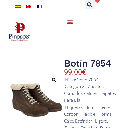
0
Botín 7854
99,00
€
Nº De Serie
7854
Categorías
Zapatos
Cómodos - Mujer
,
Zapatos
Para Ella
Etiquetas
Botín
,
Cierre
Cordón
,
Flexible
,
Horma
Calce Estándar
,
Ligero
,
Plantilla Extraíble
,
Suela