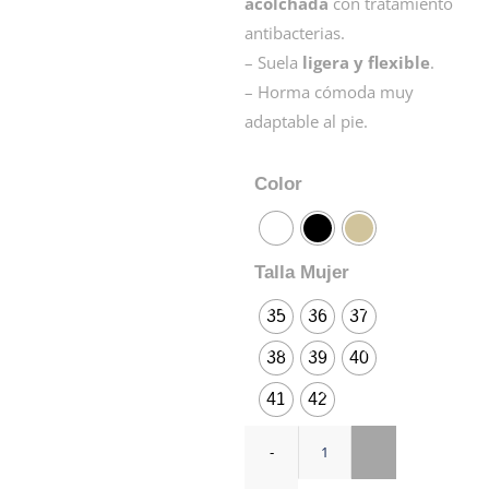
acolchada
con tratamiento
antibacterias.
– Suela
ligera y flexible
.
– Horma cómoda muy
adaptable al pie.
Color
Talla Mujer
35
36
37
38
39
40
41
42