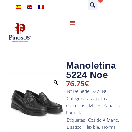
0
Manoletina
5224 Noe
76,75
€
Nº De Serie
5224NOE
Categorías
Zapatos
Cómodos - Mujer
,
Zapatos
Para Ella
Etiquetas
Cosido A Mano
,
Elástico
,
Flexible
,
Horma