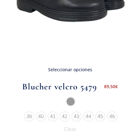
Seleccionar opciones
Blucher velcro 5479
89,50
€
39
40
41
42
43
44
45
46
Clear