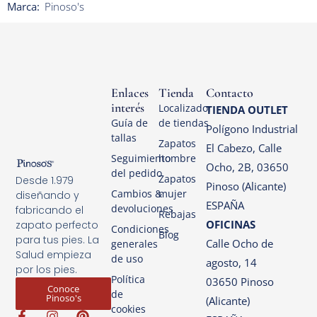
Marca:
Pinoso's
Enlaces
Tienda
Contacto
interés
Localizador
TIENDA OUTLET
Guía de
de tiendas
Polígono Industrial
tallas
Zapatos
El Cabezo, Calle
Seguimiento
hombre
Ocho, 2B, 03650
del pedido
Zapatos
Desde 1.979
Pinoso (Alicante)
Cambios &
mujer
diseñando y
ESPAÑA
devoluciones
fabricando el
Rebajas
OFICINAS
zapato perfecto
Condiciones
Blog
para tus pies. La
Calle Ocho de
generales
Salud empieza
de uso
agosto, 14
por los pies.
Política
03650 Pinoso
Conoce
de
Pinoso's
(Alicante)
cookies