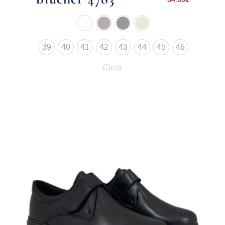
39
40
41
42
43
44
45
46
Clear