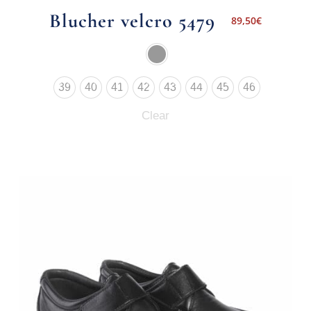
Blucher velcro 5479
89,50
€
39
40
41
42
43
44
45
46
Clear