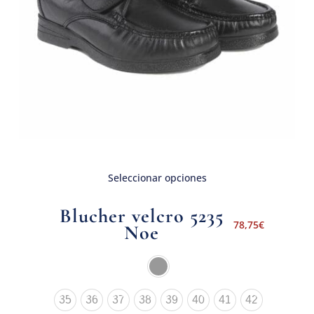
Seleccionar opciones
Blucher velcro 5235
78,75
€
Noe
35
36
37
38
39
40
41
42