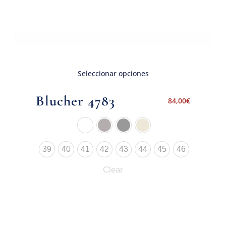
Seleccionar opciones
Blucher 4783
84,00
€
39
40
41
42
43
44
45
46
Clear