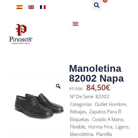
0
Manoletina
82002 Napa
84,50
€
97,50
€
Nº De Serie
82002
Categorías
Outlet Hombre
,
Rebajas
,
Zapatos Para Él
Etiquetas
Cosido A Mano
,
Flexible
,
Horma Fina
,
Ligero
,
Manoletina
,
Plantilla