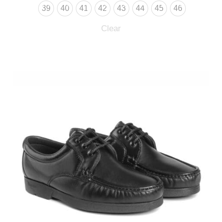
39
40
41
42
43
44
45
46
Clear