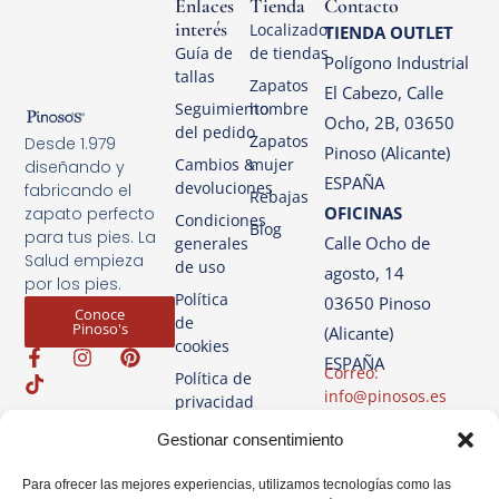
Enlaces
Tienda
Contacto
interés
Localizador
TIENDA OUTLET
Guía de
de tiendas
Polígono Industrial
tallas
Zapatos
El Cabezo, Calle
Seguimiento
hombre
Ocho, 2B, 03650
del pedido
Zapatos
Desde 1.979
Pinoso (Alicante)
Cambios &
mujer
diseñando y
ESPAÑA
devoluciones
fabricando el
Rebajas
OFICINAS
zapato perfecto
Condiciones
Blog
para tus pies. La
Calle Ocho de
generales
Salud empieza
de uso
agosto, 14
por los pies.
Política
03650 Pinoso
Conoce
de
Pinoso's
(Alicante)
cookies
ESPAÑA
Correo:
Política de
info@pinosos.es
privacidad
Teléfono: +34 96 69
Aviso
Gestionar consentimiento
70 274
Legal
+34 670 387 812
Para ofrecer las mejores experiencias, utilizamos tecnologías como las
(sólo Whatsapp)