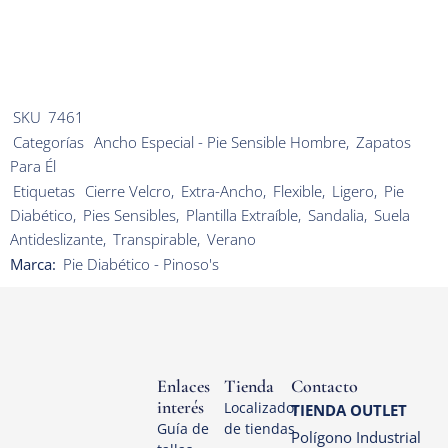
SKU
7461
Categorías
Ancho Especial - Pie Sensible Hombre
,
Zapatos
Para Él
Etiquetas
Cierre Velcro
,
Extra-Ancho
,
Flexible
,
Ligero
,
Pie
Diabético
,
Pies Sensibles
,
Plantilla Extraíble
,
Sandalia
,
Suela
Antideslizante
,
Transpirable
,
Verano
Marca:
Pie Diabético - Pinoso's
Enlaces
Tienda
Contacto
interés
Localizador
TIENDA OUTLET
Guía de
de tiendas
Polígono Industrial