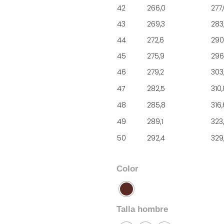
42
266,0
277
43
269,3
283
44
272,6
290
45
275,9
296
46
279,2
303
47
282,5
310,
48
285,8
316,
49
289,1
323
50
292,4
329
Color
Talla hombre