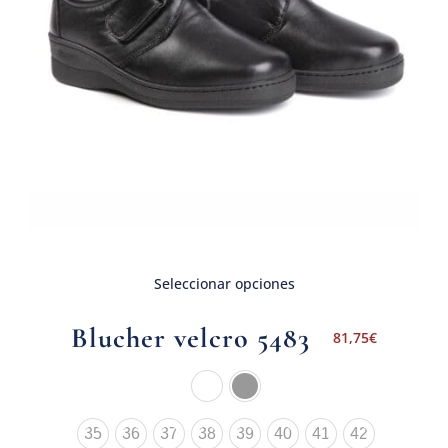
Seleccionar opciones
Blucher velcro 5483
81,75
€
35
36
37
38
39
40
41
42