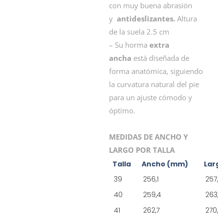
con muy buena abrasión
y
antideslizantes.
Altura
de la suela 2.5 cm
– Su horma
extra
ancha
está diseñada de
forma anatómica, siguiendo
la curvatura natural del pie
para un ajuste cómodo y
óptimo.
MEDIDAS DE ANCHO Y
LARGO POR TALLA
Talla
Ancho (mm)
Lar
39
256,1
257
40
259,4
263
41
262,7
270