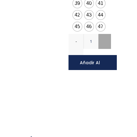
39
40
41
42
43
44
45
46
47
Añadir Al
Carrito