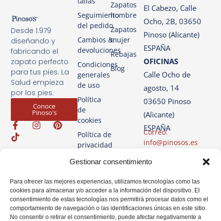
tallas
Zapatos
El Cabezo, Calle
Seguimiento
hombre
Ocho, 2B, 03650
del pedido
Zapatos
Desde 1.979
Pinoso (Alicante)
Cambios &
mujer
diseñando y
ESPAÑA
devoluciones
fabricando el
Rebajas
OFICINAS
zapato perfecto
Condiciones
Blog
para tus pies. La
Calle Ocho de
generales
Salud empieza
de uso
agosto, 14
por los pies.
Política
03650 Pinoso
Conoce
de
Pinoso's
(Alicante)
cookies
ESPAÑA
Correo:
Política de
info@pinosos.es
privacidad
Teléfono: +34 96 69
Aviso
Gestionar consentimiento
70 274
Legal
+34 670 387 812
Para ofrecer las mejores experiencias, utilizamos tecnologías como las
(sólo Whatsapp)
cookies para almacenar y/o acceder a la información del dispositivo. El
consentimiento de estas tecnologías nos permitirá procesar datos como el
Horario: Lun-Vie de
comportamiento de navegación o las identificaciones únicas en este sitio.
07:00h a 14:00h
No consentir o retirar el consentimiento, puede afectar negativamente a