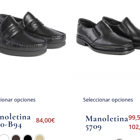
cionar opciones
Seleccionar opciones
noletina
Manoletina
99,
84,00
€
40-B94
5709
102