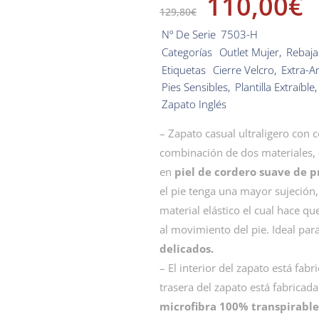
110,00
€
129,80
€
Nº De Serie
7503-H
Categorías
Outlet Mujer
,
Rebaja
Etiquetas
Cierre Velcro
,
Extra-A
Pies Sensibles
,
Plantilla Extraíble
Zapato Inglés
– Zapato casual ultraligero con 
combinación de dos materiales, e
en
piel de cordero suave de 
el pie tenga una mayor sujeción,
material elástico el cual hace q
al movimiento del pie. Ideal pa
delicados.
– El interior del zapato está fab
trasera del zapato está fabricad
microfibra 100% transpirable