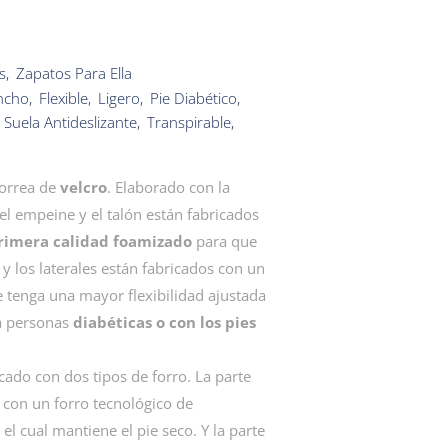
s
,
Zapatos Para Ella
ncho
,
Flexible
,
Ligero
,
Pie Diabético
,
,
Suela Antideslizante
,
Transpirable
,
correa de
velcro
. Elaborado con la
l empeine y el talón están fabricados
primera calidad foamizado
para que
 y los laterales están fabricados con un
ue tenga una mayor flexibilidad ajustada
ra personas
diabéticas o con los pies
ricado con dos tipos de forro. La parte
a con un forro tecnológico de
el cual mantiene el pie seco. Y la parte