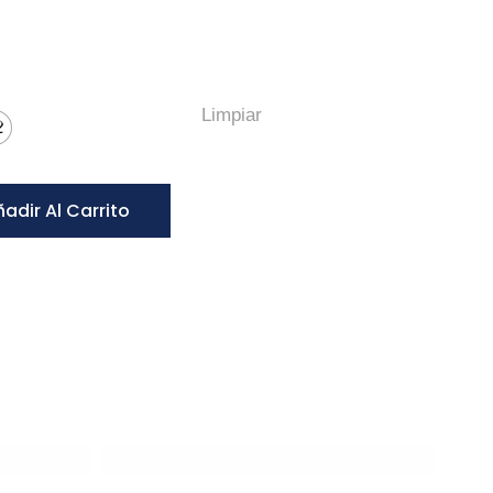
Limpiar
2
adir Al Carrito