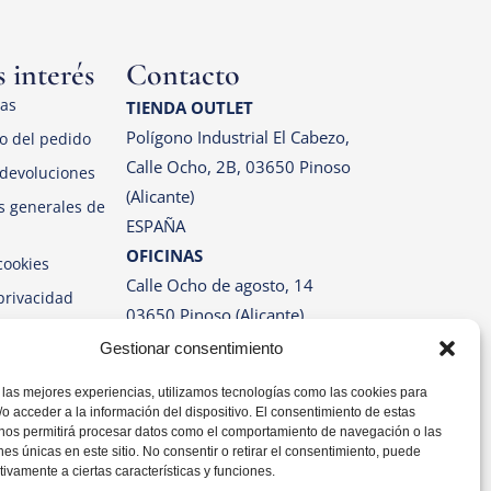
 interés
Contacto
las
TIENDA OUTLET
Polígono Industrial El Cabezo,
o del pedido
Calle Ocho, 2B, 03650 Pinoso
devoluciones
(Alicante)
s generales de
ESPAÑA
OFICINAS
cookies
Calle Ocho de agosto, 14
 privacidad
03650 Pinoso (Alicante)
ESPAÑA
Gestionar consentimiento
Correo: info@pinosos.es
Teléfono: +34 96 69 70 274
 las mejores experiencias, utilizamos tecnologías como las cookies para
+34 670 387 812 (sólo
o acceder a la información del dispositivo. El consentimiento de estas
Whatsapp)
 nos permitirá procesar datos como el comportamiento de navegación o las
ones únicas en este sitio. No consentir o retirar el consentimiento, puede
Horario: Lun-Vie de 07:00h a
tivamente a ciertas características y funciones.
14:00h