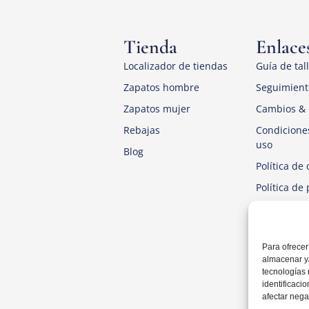
Tienda
Enlaces
Localizador de tiendas
Guía de tal
Zapatos hombre
Seguimient
Zapatos mujer
Cambios & 
Rebajas
Condicione
uso
Blog
Política de 
Política de
Aviso Legal
Para ofrecer
almacenar y/
tecnologías
identificaci
afectar nega