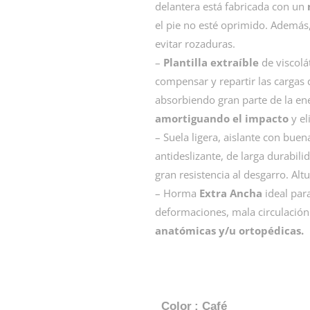
delantera está fabricada con un
el pie no esté oprimido. Además
evitar rozaduras.
–
Plantilla extraíble
de viscolá
compensar y repartir las cargas d
absorbiendo gran parte de la ene
amortiguando el impacto
y el
– Suela ligera, aislante con bue
antideslizante, de larga durabil
gran resistencia al desgarro. Alt
– Horma
Extra Ancha
ideal para
deformaciones, mala circulación
anatómicas y/u ortopédicas.
Color
: Café