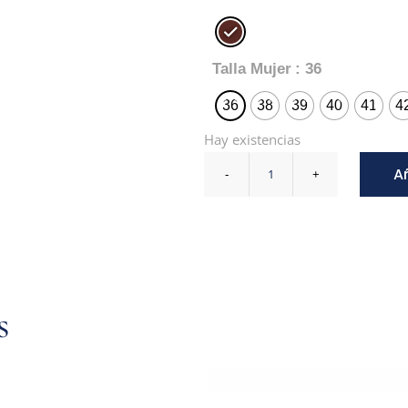
Talla Mujer
: 36
36
38
39
40
41
4
Hay existencias
Añ
s