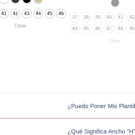
41
42
43
44
45
46
37
38
39
40
41
42
Clear
44
45
46
47
48
49
Clear
¿Puedo Poner Mis Planti
¿Qué Significa Ancho "h