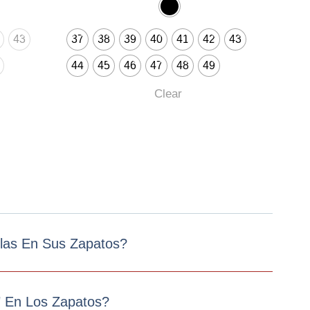
43
37
38
39
40
41
42
43
44
45
46
47
48
49
Clear
llas En Sus Zapatos?
" En Los Zapatos?