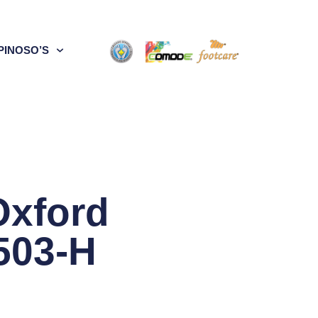
PINOSO’S
Oxford
503-H