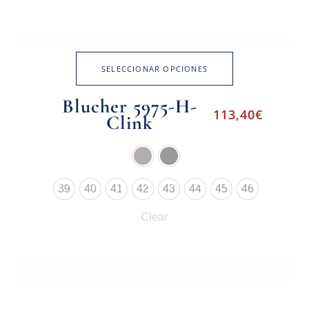
SELECCIONAR OPCIONES
Blucher 5975-H-
113,40
€
Clink
39
40
41
42
43
44
45
46
Clear