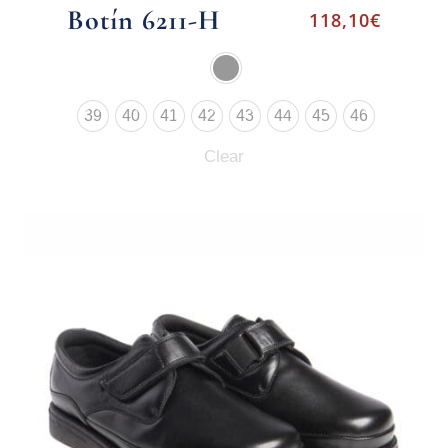
Botín 6211-H
118,10
€
39
40
41
42
43
44
45
46
Clear