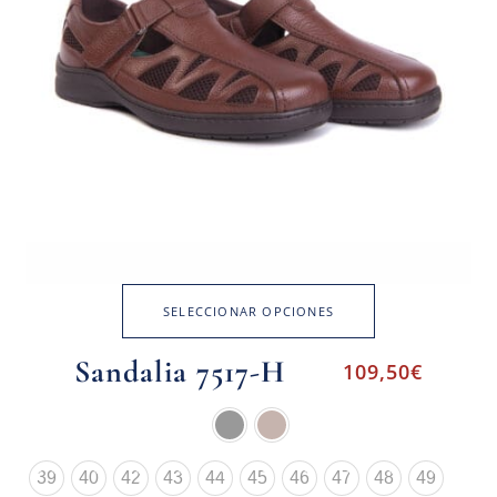
SELECCIONAR OPCIONES
Sandalia 7517-H
109,50
€
39
40
42
43
44
45
46
47
48
49