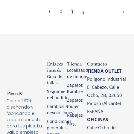
1
2
3
4
→
Enlaces
Tienda
Contacto
interés
Localizador
TIENDA OUTLET
Guía de
de tiendas
Polígono Industrial
tallas
Zapatos
El Cabezo, Calle
Seguimiento
hombre
Ocho, 2B, 03650
del pedido
Zapatos
Desde 1.979
Pinoso (Alicante)
Cambios &
mujer
diseñando y
ESPAÑA
devoluciones
fabricando el
Rebajas
OFICINAS
zapato perfecto
Condiciones
Blog
para tus pies. La
Calle Ocho de
generales
Salud empieza
de uso