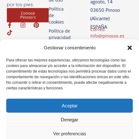
agosto, 14
por los pies.
Política
03650 Pinoso
Conoce
de
Pinoso's
(Alicante)
cookies
ESPAÑA
Correo:
Política de
info@pinosos.es
privacidad
Teléfono: +34 96 69
Aviso
Gestionar consentimiento
70 274
Legal
+34 670 387 812
Para ofrecer las mejores experiencias, utilizamos tecnologías como las
(sólo Whatsapp)
cookies para almacenar y/o acceder a la información del dispositivo. El
consentimiento de estas tecnologías nos permitirá procesar datos como el
Horario: Lun-Vie de
comportamiento de navegación o las identificaciones únicas en este sitio.
07:00h a 14:00h
No consentir o retirar el consentimiento, puede afectar negativamente a
ciertas características y funciones.
Aceptar
Denegar
Ver preferencias