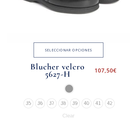
SELECCIONAR OPCIONES
Blucher velcro
107,50
€
5627-H
35
36
37
38
39
40
41
42
Clear