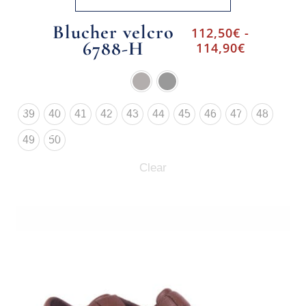
Blucher velcro
112,50
€
-
6788-H
114,90
€
39
40
41
42
43
44
45
46
47
48
49
50
Clear