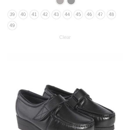
39
40
41
42
43
44
45
46
47
48
49
Clear