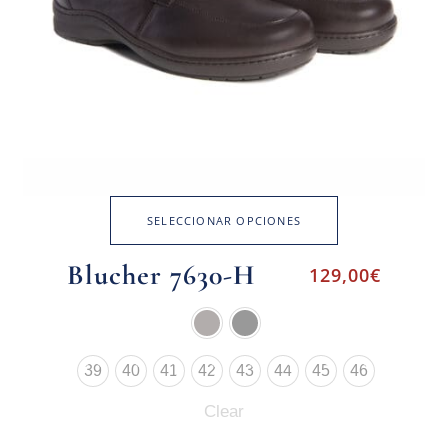
SELECCIONAR OPCIONES
Blucher 7630-H
129,00
€
39
40
41
42
43
44
45
46
Clear