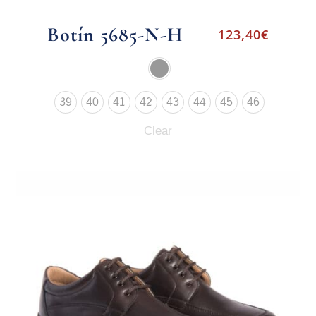
Botín 5685-N-H
123,40
€
39
40
41
42
43
44
45
46
Clear