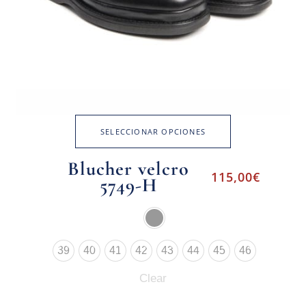
SELECCIONAR OPCIONES
Blucher velcro
115,00
€
5749-H
39
40
41
42
43
44
45
46
Clear