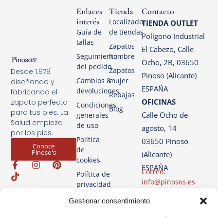
Enlaces
Tienda
Contacto
interés
Localizador
TIENDA OUTLET
Guía de
de tiendas
Polígono Industrial
tallas
Zapatos
El Cabezo, Calle
Seguimiento
hombre
Ocho, 2B, 03650
del pedido
Zapatos
Desde 1.979
Pinoso (Alicante)
Cambios &
mujer
diseñando y
ESPAÑA
devoluciones
fabricando el
Rebajas
OFICINAS
zapato perfecto
Condiciones
Blog
para tus pies. La
Calle Ocho de
generales
Salud empieza
de uso
agosto, 14
por los pies.
Política
03650 Pinoso
Conoce
de
Pinoso's
(Alicante)
cookies
ESPAÑA
Correo:
Política de
info@pinosos.es
privacidad
Teléfono: +34 96 69
Aviso
Gestionar consentimiento
70 274
Legal
+34 670 387 812