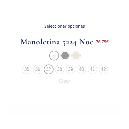
Seleccionar opciones
Manoletina 5224 Noe
76,75
€
35
36
37
38
39
40
41
42
Clear