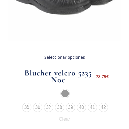
Seleccionar opciones
Blucher velcro 5235
78,75
€
Noe
35
36
37
38
39
40
41
42
Clear