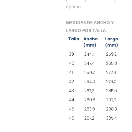
óptimo.
MEDIDAS DE ANCHO Y
LARGO POR TALLA
Talla
Ancho
Largo
(mm)
(mm)
39
244,1
259,2
40
247,4
265,8
41
250,7
272,4
42
254,0
279,0
43
257,3
285,6
44
260,6
292,2
45
263,9
298,8
46
267,2
305,4