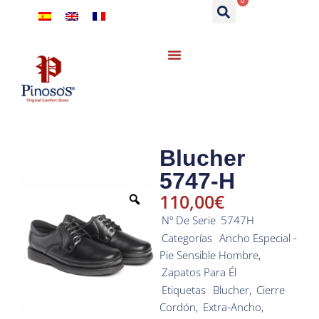
0
Blucher
5747-H
110,00
€
Nº De Serie
5747H
Categorías
Ancho Especial -
Pie Sensible Hombre
,
Zapatos Para Él
Etiquetas
Blucher
,
Cierre
Cordón
,
Extra-Ancho
,