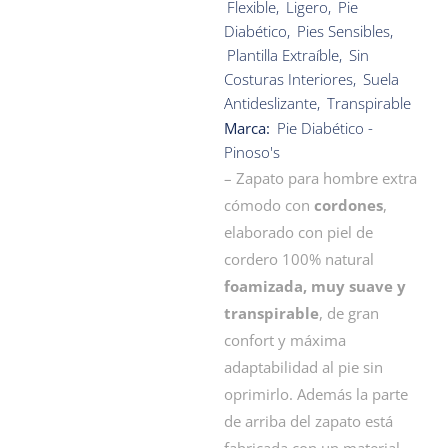
Flexible
,
Ligero
,
Pie
Diabético
,
Pies Sensibles
,
Plantilla Extraíble
,
Sin
Costuras Interiores
,
Suela
Antideslizante
,
Transpirable
Marca:
Pie Diabético -
Pinoso's
– Zapato para hombre extra
cómodo con
cordones
,
elaborado con piel de
cordero 100% natural
foamizada, muy suave y
transpirable
, de gran
confort y máxima
adaptabilidad al pie sin
oprimirlo. Además la parte
de arriba del zapato está
fabricada con un material