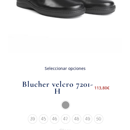
Seleccionar opciones
Blucher velcro 7201-
113,80
€
H
39
45
46
47
48
49
50