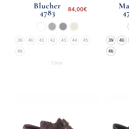
Blucher
Ma
84,00
€
4783
4
39
40
41
42
43
44
45
39
40
46
46
Clear