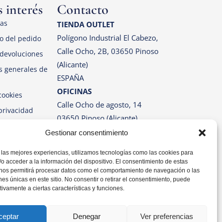
 interés
Contacto
las
TIENDA OUTLET
Polígono Industrial El Cabezo,
o del pedido
Calle Ocho, 2B, 03650 Pinoso
devoluciones
(Alicante)
s generales de
ESPAÑA
OFICINAS
cookies
Calle Ocho de agosto, 14
 privacidad
03650 Pinoso (Alicante)
ESPAÑA
Gestionar consentimiento
Correo: info@pinosos.es
Teléfono: +34 96 69 70 274
 las mejores experiencias, utilizamos tecnologías como las cookies para
+34 670 387 812 (sólo
o acceder a la información del dispositivo. El consentimiento de estas
Whatsapp)
 nos permitirá procesar datos como el comportamiento de navegación o las
ones únicas en este sitio. No consentir o retirar el consentimiento, puede
Horario: Lun-Vie de 07:00h a
tivamente a ciertas características y funciones.
14:00h
ceptar
Denegar
Ver preferencias