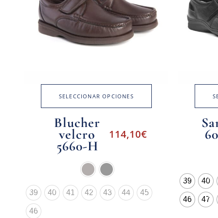
SELECCIONAR OPCIONES
S
Blucher
Sa
velcro
6
114,10
€
5660-H
39
40
39
40
41
42
43
44
45
46
47
46