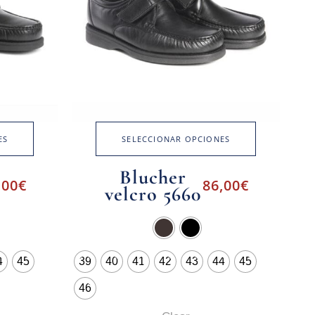
ES
SELECCIONAR OPCIONES
Blucher
,00
€
86,00
€
velcro 5660
4
45
39
40
41
42
43
44
45
46