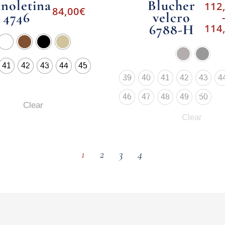
noletina
Blucher
112
84,00
€
4746
velcro
6788-H
114
41
42
43
44
45
39
40
41
42
43
4
46
47
48
49
50
Clear
Clear
1
2
3
4