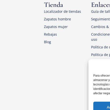
Tienda
Enlaces
Localizador de tiendas
Guía de tal
Zapatos hombre
Seguimient
Zapatos mujer
Cambios & 
Rebajas
Condicione
uso
Blog
Política de 
Política de
Aviso Legal
Para ofrecer
almacenar y/
tecnologías
identificaci
afectar nega
A