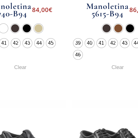
noletina
Manoletina
84,00
€
86
740-B94
5615-B94
41
42
43
44
45
39
40
41
42
43
4
46
Clear
Clear