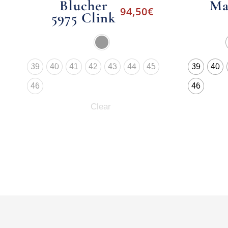
Blucher
Ma
94,50
€
5975 Clink
39
40
41
42
43
44
45
39
40
46
46
Clear