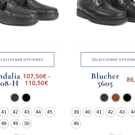
ELECCIONAR OPCIONES
SELECCIONAR OPCION
ndalia
Blucher
107,50
€
-
86
008-H
5605
110,50
€
41
42
43
44
45
39
40
41
42
43
4
48
49
50
46