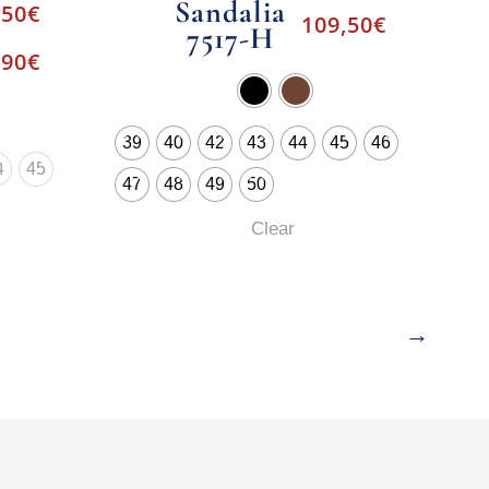
Sandalia
,50
€
109,50
€
7517-H
-
,90
€
39
40
42
43
44
45
46
4
45
47
48
49
50
Clear
→