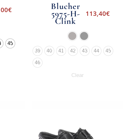
Blucher
,00
€
5975-H-
113,40
€
Clink
4
45
39
40
41
42
43
44
45
46
Clear