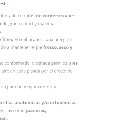
stir
Elaborado con
piel de cordero suave
o
de gran confort y máxima
o.
ofibra, el cual proporciona una gran
ndo a mantener el pie
fresco, seco y
tano conformado, diseñada para los
pies
el aire en cada pisada por el efecto de
ura) para un mayor confort y
antillas anatómicas y/u ortopédicas.
lencias como
juanetes,
ión
.