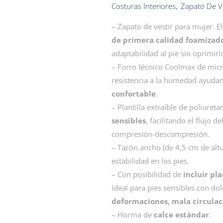
Costuras Interiores
,
Zapato De Ve
– Zapato de vestir para mujer. 
de primera calidad foamizad
adaptabilidad al pie sin oprimirl
– Forro técnico Coolmax de micr
resistencia a la humedad ayuda
confortable
.
– Plantilla extraíble de poliure
sensibles
, facilitando el flujo d
compresión-descompresión.
– Tacón ancho (de 4,5 cm de alt
estabilidad en los pies.
– Con posibilidad de
incluir pl
Ideal para pies sensibles con do
deformaciones, mala circulac
– Horma de
calce estándar
.