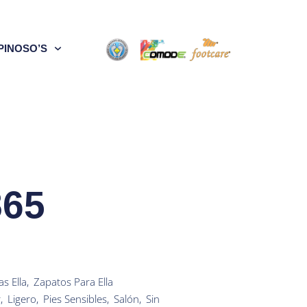
PINOSO’S
865
as Ella
,
Zapatos Para Ella
r
,
Ligero
,
Pies Sensibles
,
Salón
,
Sin