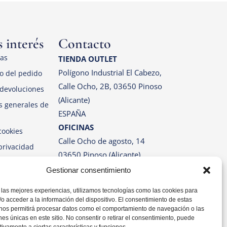
 interés
Contacto
las
TIENDA OUTLET
Polígono Industrial El Cabezo,
o del pedido
Calle Ocho, 2B, 03650 Pinoso
devoluciones
(Alicante)
s generales de
ESPAÑA
OFICINAS
cookies
Calle Ocho de agosto, 14
 privacidad
03650 Pinoso (Alicante)
ESPAÑA
Gestionar consentimiento
Correo: info@pinosos.es
Teléfono: +34 96 69 70 274
 las mejores experiencias, utilizamos tecnologías como las cookies para
+34 670 387 812 (sólo
o acceder a la información del dispositivo. El consentimiento de estas
Whatsapp)
 nos permitirá procesar datos como el comportamiento de navegación o las
ones únicas en este sitio. No consentir o retirar el consentimiento, puede
Horario: Lun-Vie de 07:00h a