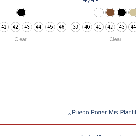
41
42
43
44
45
46
39
40
41
42
43
44
Clear
Clear
¿Puedo Poner Mis Planti