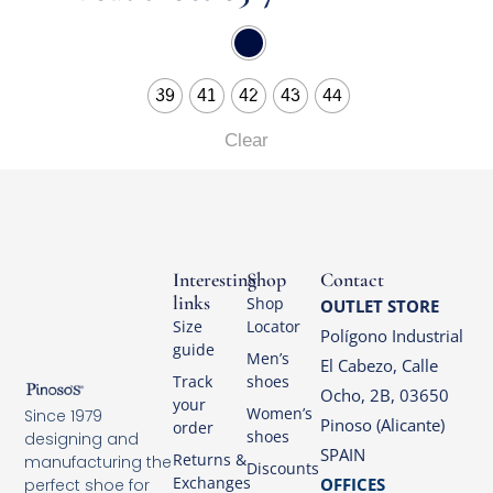
39
41
42
43
44
Clear
Interesting
Shop
Contact
links
Shop
OUTLET STORE
Size
Locator
Polígono Industrial
guide
Men’s
El Cabezo, Calle
Track
shoes
Ocho, 2B, 03650
your
Women’s
Since 1979
Pinoso (Alicante)
order
shoes
designing and
SPAIN
Returns &
manufacturing the
Discounts
Exchanges
OFFICES
perfect shoe for