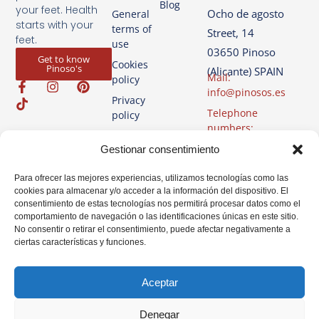
Blog
your feet. Health
Ocho de agosto
General
starts with your
terms of
Street, 14
feet.
use
03650 Pinoso
Get to know
Cookies
Pinoso's
(Alicante) SPAIN
Mail:
policy
info@pinosos.es
Privacy
Telephone
policy
numbers:
Legal
+34 96 69 70 274
Gestionar consentimiento
Advice
+34 670 387 812
(only Whatsapp)
Para ofrecer las mejores experiencias, utilizamos tecnologías como las
cookies para almacenar y/o acceder a la información del dispositivo. El
Schedule: Monday -
consentimiento de estas tecnologías nos permitirá procesar datos como el
Friday from 7:00am
comportamiento de navegación o las identificaciones únicas en este sitio.
to 2:00pm
No consentir o retirar el consentimiento, puede afectar negativamente a
ciertas características y funciones.
Aceptar
Denegar