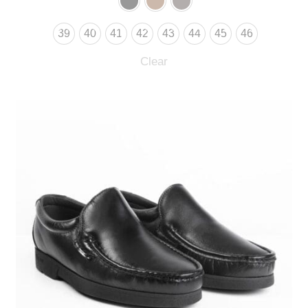
39
40
41
42
43
44
45
46
Clear